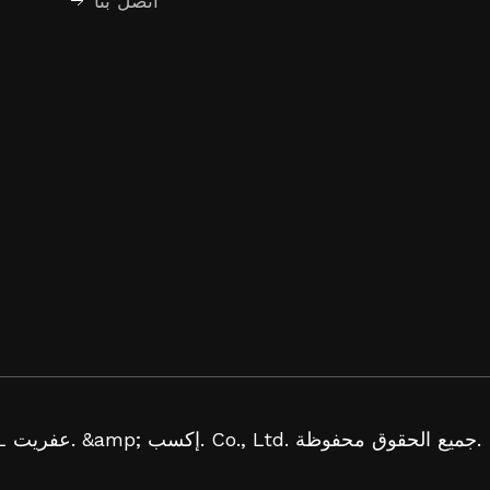
اتصل بنا
© تشينغداو WYL عفريت. &amp; إكسب. Co., Ltd. جميع الحقوق محفوظة.