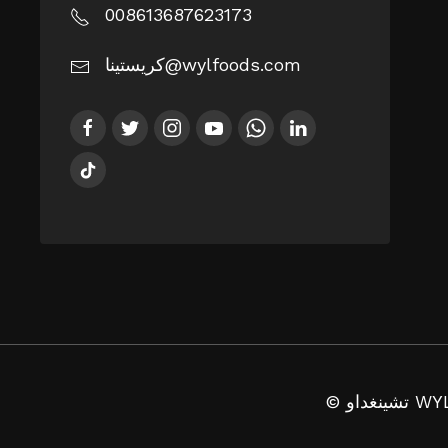
008613687623173
كريستينا@wylfoods.com