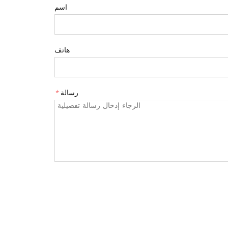
اسم
هاتف
رسالة
*