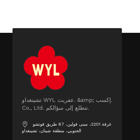
تشينغداو WYL عفريت. &amp; إكسب.
Co., Ltd. نتطلع إلى سؤالكم.
غرفة 2201، مبنى فولين، 87 طريق فوتشو
الجنوبي، منطقة شينان، تشينغداو